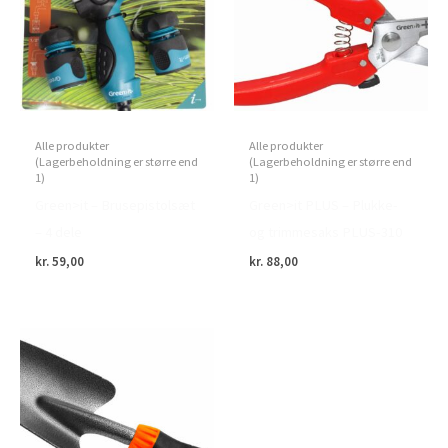
Alle produkter
Alle produkter
(Lagerbeholdning er større end
(Lagerbeholdning er større end
1)
1)
Green>it – Brusepistolsæt
Green>it PLUS – Plukke-
– 4 dele
og trimmesaks PLUS-310
kr.
59,00
kr.
88,00