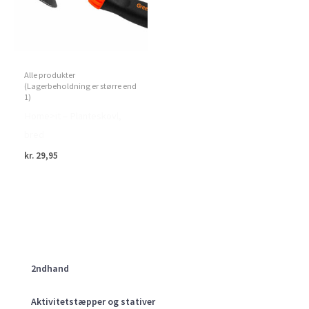
Alle produkter
(Lagerbeholdning er større end
1)
Home>it – Planteskovl,
bred
kr.
29,95
2ndhand
Aktivitetstæpper og stativer