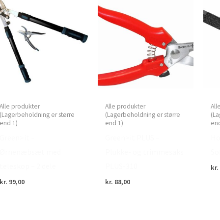
Alle produkter
Alle produkter
All
(Lagerbeholdning er større
(Lagerbeholdning er større
(La
end 1)
end 1)
end
Green>it –
Green>it PLUS –
Ho
Ørnenæbsæt med
Plukke- og trimmesaks
So
teleskop – 2 dele
PLUS-310
kr.
kr.
99,00
kr.
88,00