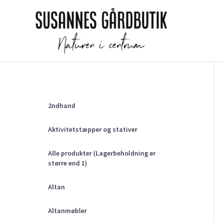
Gå
til
indholdet
2ndhand
Aktivitetstæpper og stativer
Alle produkter (Lagerbeholdning er
større end 1)
Altan
Altanmøbler