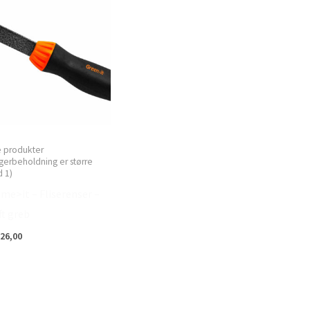
e produkter
gerbeholdning er større
 1)
me>it – Fliserenser –
ft greb
26,00