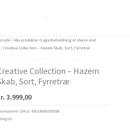
Søg
Blog
Shop
Når naturen taler...
orside
/
Alle produkter (Lagerbeholdning er større end
)
/ Creative Collection – Hazem Skab, Sort, Fyrretræ
lle produkter (Lagerbeholdning er større end 1)
Creative Collection – Hazem
Skab, Sort, Fyrretræ
r.
3.999,00
arenummer (SKU):
49534686560586
ategori:
Alle produkter (Lagerbeholdning er større end 1)