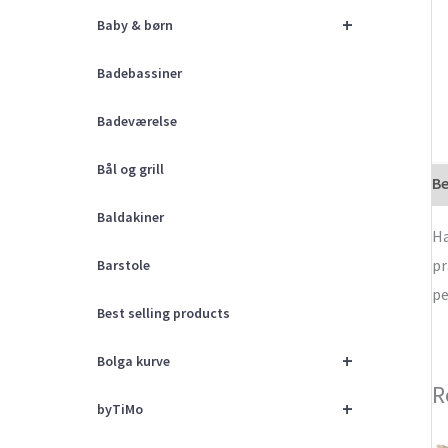
+
Baby & børn
Badebassiner
Badeværelse
Bål og grill
Be
Baldakiner
Ha
pr
Barstole
pe
Best selling products
+
Bolga kurve
R
+
byTiMo