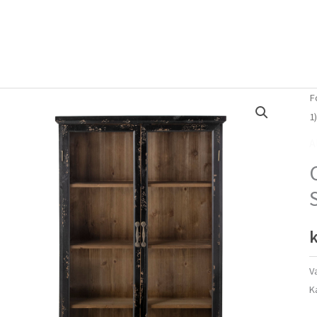
Forside
Om mig
Vlog
F
1
A
k
V
K