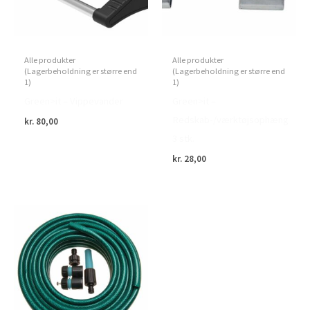
Alle produkter
Alle produkter
(Lagerbeholdning er større end
(Lagerbeholdning er større end
1)
1)
Green>it – Vippevander
Green>it –
Redskab-/værktøjsophæng
kr.
80,00
3 stk.
kr.
28,00