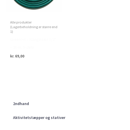
Alle produkter
(Lagerbeholdning er større end
1)
Green>it – Slangesæt 1/2″
– 20 m. 5-dele
kr.
69,00
2ndhand
Aktivitetstæpper og stativer