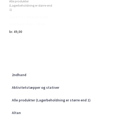
Alle produkter
(Lagerbeholdning er større end
1)
Green>it – Beskæresaks
med buet skær – 20cm
kr.
49,00
2ndhand
Aktivitetstæpper og stativer
Alle produkter (Lagerbeholdning er større end 1)
Altan