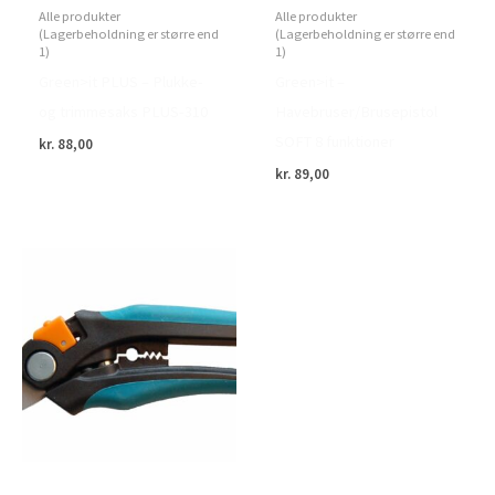
Alle produkter
Alle produkter
(Lagerbeholdning er større end
(Lagerbeholdning er større end
1)
1)
Green>it PLUS – Plukke-
Green>it –
og trimmesaks PLUS-310
Havebruser/Brusepistol
SOFT 8 funktioner
kr.
88,00
kr.
89,00