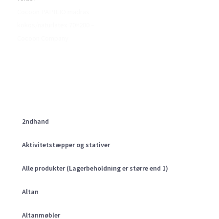
Cocoon PAPILIO madras
kokos/naturlatex 70×200 –
Cocoon Company
2ndhand
Aktivitetstæpper og stativer
Alle produkter (Lagerbeholdning er større end 1)
Altan
Altanmøbler