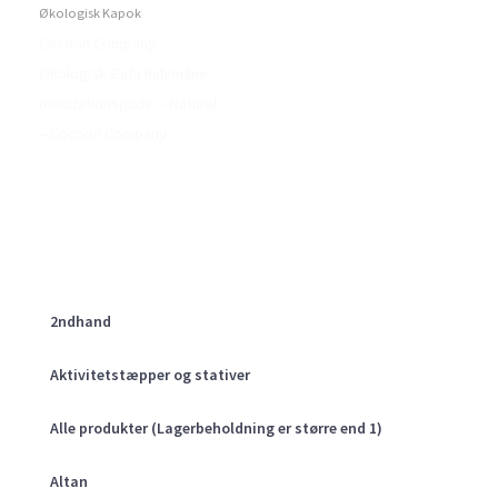
Økologisk Kapok
Cocoon Company
Økologisk Zafu halvmåne
meditationspude – Natural
– Cocoon Company
2ndhand
Aktivitetstæpper og stativer
Alle produkter (Lagerbeholdning er større end 1)
Altan