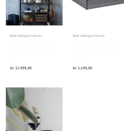
Best selling products
Best selling products
House Doctor – Reol m. 4
Nordic Play – Sandkasse
hjul, Sort/træ L130 x H175
med sæde 24 x 120 x 120
cm
cm WPC
kr.
11.999,00
kr.
1.199,00