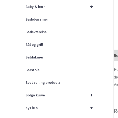
+
Baby & børn
Badebassiner
Badeværelse
Bål og grill
Be
Baldakiner
Ru
Barstole
dæ
Best selling products
Væ
+
Bolga kurve
+
byTiMo
R