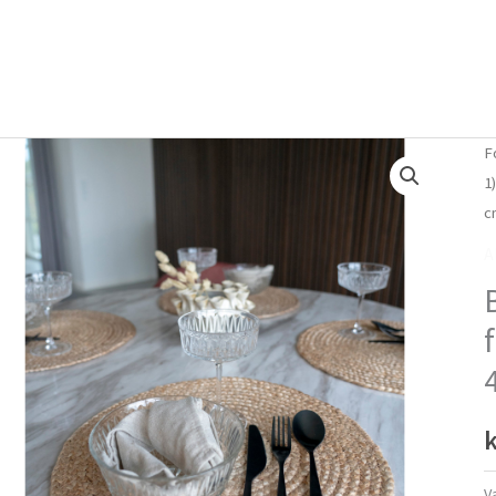
Forside
Om mig
Vlog
F
1
c
A
k
V