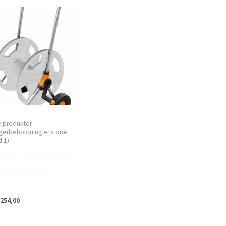
e produkter
gerbeholdning er større
 1)
een>it – Slangevogn,
ansportabel, 45
ter
254,00