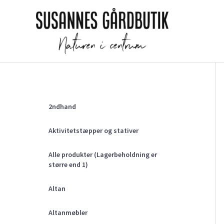
Gå
til
indholdet
2ndhand
Aktivitetstæpper og stativer
Alle produkter (Lagerbeholdning er
større end 1)
Altan
Altanmøbler