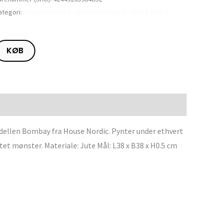
ategori:
Alle produkter (Lagerbeholdning er større end 1)
KØB
odellen Bombay fra House Nordic. Pynter under ethvert
tet mønster. Materiale: Jute Mål: L38 x B38 x H0.5 cm