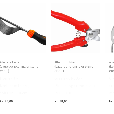
Alle produkter
Alle produkter
All
(Lagerbeholdning er større
(Lagerbeholdning er større
(La
end 1)
end 1)
end
Home>it –
Green>it PLUS –
Gr
Mælkebøttejern,
Plukke- og trimmesaks
tr
softgrib, l: 36cm,
PLUS-310
me
kr.
25,00
kr.
88,00
kr.