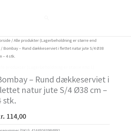
Søg
Blog
Shop
Når naturen taler...
orside
/
Alle produkter (Lagerbeholdning er større end
)
/ Bombay – Rund dækkeserviet i flettet natur jute S/4 Ø38
m – 4 stk.
lle produkter (Lagerbeholdning er større end 1)
Bombay – Rund dækkeserviet i
flettet natur jute S/4 Ø38 cm –
4 stk.
r.
114,00
arenummer (SKU):
42449263984892