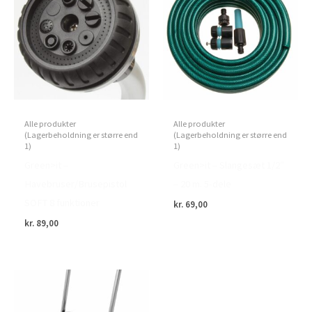
Alle produkter
Alle produkter
(Lagerbeholdning er større end
(Lagerbeholdning er større end
1)
1)
Green>it –
Green>it – Slangesæt 1/2″
Havebruser/Brusepistol
– 20 m. 5-dele
SOFT 8 funktioner
kr.
69,00
kr.
89,00