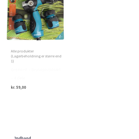
Alle produkter
(Lagerbeholdning er større end
1)
Green>it – Brusepistolsæt
– 4 dele
kr.
59,00
2ndhand