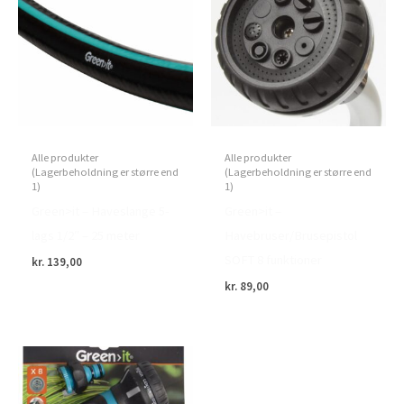
Alle produkter
Alle produkter
(Lagerbeholdning er større end
(Lagerbeholdning er større end
1)
1)
Green>it – Haveslange 5-
Green>it –
lags 1/2″ – 25 meter
Havebruser/Brusepistol
SOFT 8 funktioner
kr.
139,00
kr.
89,00