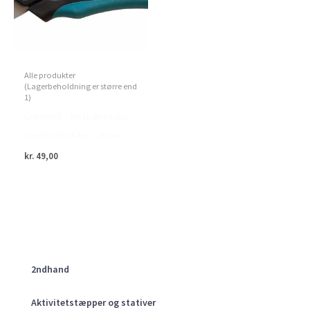
Alle produkter
(Lagerbeholdning er større end
1)
Green>it – Beskæresaks
med buet skær – 20cm
kr.
49,00
2ndhand
Aktivitetstæpper og stativer