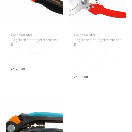
Alle produkter
Alle produkter
(Lagerbeholdning er større end
(Lagerbeholdning er større end
1)
1)
Home>it – Fliserenser –
Green>it PLUS – Plukke-
Soft greb
og trimmesaks PLUS-300
med buet skær
kr.
26,00
kr.
88,00