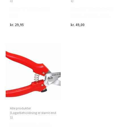
1)
1)
Home>it – Planteskovl,
Green>it – Beskæresaks
bred
med buet skær – 20cm
kr.
29,95
kr.
49,00
Alle produkter
(Lagerbeholdning er større end
1)
Green>it PLUS – Plukke-