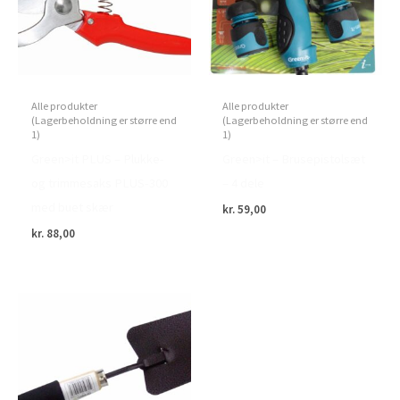
Alle produkter
Alle produkter
(Lagerbeholdning er større end
(Lagerbeholdning er større end
1)
1)
Green>it PLUS – Plukke-
Green>it – Brusepistolsæt
og trimmesaks PLUS-300
– 4 dele
med buet skær
kr.
59,00
kr.
88,00