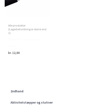
Alle produkter
(Lagerbeholdning er større end
1)
Home>it – Planteskovl,
smal
kr.
12,00
2ndhand
Aktivitetstæpper og stativer