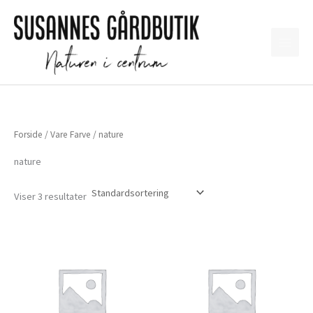
Gå
til
indholdet
Forside
/ Vare Farve / nature
nature
Viser 3 resultater