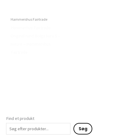
Hammershus Fairtrade
Hammerhus Fairtrade
Original rund Bolga kurv S –
nature – Hammershus
Fairtrade
Find et produkt
Søg