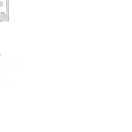
e
trade Tuareg
e –
trade