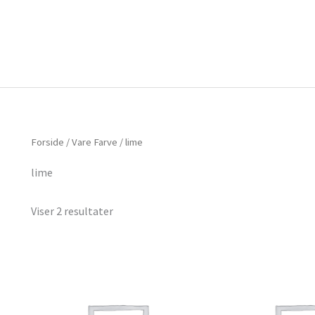
Forside
Om mig
Vlog
Forside
/ Vare Farve / lime
lime
Viser 2 resultater