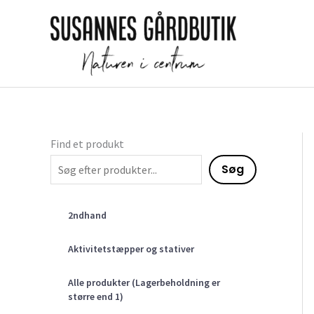
Gå
til
indholdet
Find et produkt
Søg
2ndhand
Aktivitetstæpper og stativer
Alle produkter (Lagerbeholdning er
større end 1)