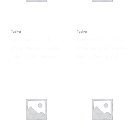
Tasker
Tasker
Hammerhus Fairtrade U-
Hammerhus Fairtrade U-
Shape indkøbskurv – Grøn
Shape netmønster – Grøn –
– Hammershus Fairtrade
Hammershus Fairtrade