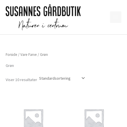
Gå
til
indholdet
Forside
/ Vare Farve / Grøn
Grøn
Viser 10 resultater