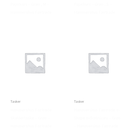
Papirkurv – Grøn , M –
Papirkurv – Grøn , S –
Hammershus Fairtrade
Hammershus Fairtrade
Tasker
Tasker
Hammershus Fairtrade
Hammershus Fairtrade V-
Skuldertaske – Grøn –
Shape indkøbskurv – Grøn
Hammershus Fairtrade
– Hammershus Fairtrade