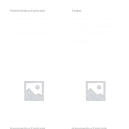
Hammershus Fairtrade
Tasker
Hammershus Fairtrade
Hammershus Fairtrade
Frugtfade 3-i-1 – brun –
Oval Shape indkøbskurv –
Hammershus Fairtrade
brun – Hammershus
Fairtrade
Hammershus Fairtrade
Hammershus Fairtrade