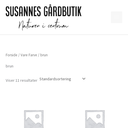
Gå
til
indholdet
Forside
/ Vare Farve / brun
brun
Viser 11 resultater