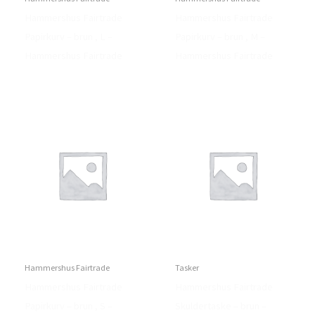
Hammershus Fairtrade
Hammershus Fairtrade
Papirkurv – brun , L –
Papirkurv – brun , M –
Hammershus Fairtrade
Hammershus Fairtrade
Hammershus Fairtrade
Tasker
Hammershus Fairtrade
Hammershus Fairtrade
Papirkurv – brun , S –
Skuldertaske – brun –