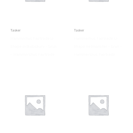
Tasker
Tasker
Hammerhus Fairtrade U-
Hammerhus Fairtrade U-
Shape indkøbskurv – brun
Shape netmønster – brun –
– Hammershus Fairtrade
Hammershus Fairtrade